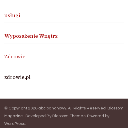
usługi
Wyposażenie Wnętrz
Zdrowie
zdrowie.pl
© Copyright 2026
abc bananowy
. All Rights Reserved.
Blossom
Magazine | Developed By
Blossom Themes
.
Powered by
WordPress
.